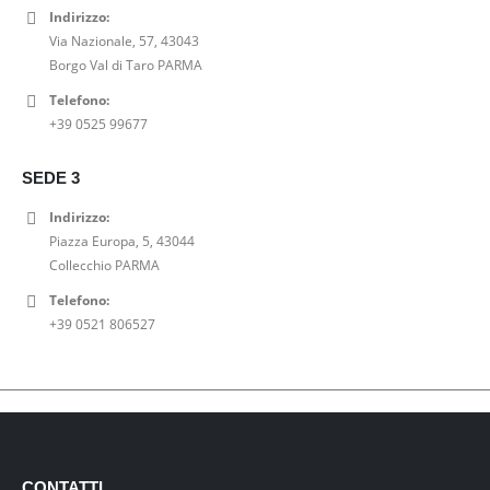
Indirizzo:
Via Nazionale, 57, 43043
Borgo Val di Taro PARMA
Telefono:
+39 0525 99677
SEDE 3
Indirizzo:
Piazza Europa, 5, 43044
Collecchio PARMA
Telefono:
+39 0521 806527
CONTATTI