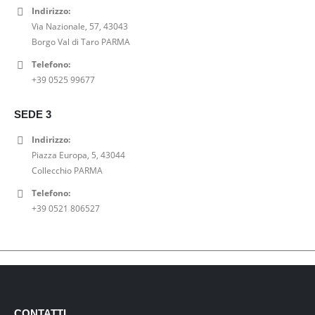
Indirizzo:
Via Nazionale, 57, 43043
Borgo Val di Taro PARMA
Telefono:
+39 0525 99677
SEDE 3
Indirizzo:
Piazza Europa, 5, 43044
Collecchio PARMA
Telefono:
+39 0521 806527
CONTATTI