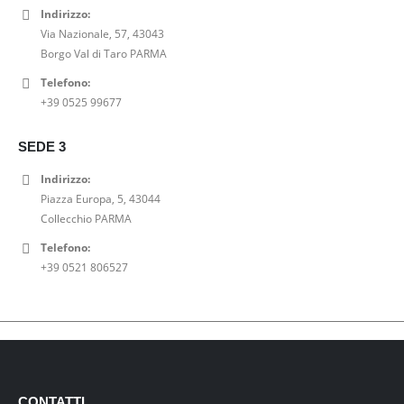
Indirizzo:
Via Nazionale, 57, 43043
Borgo Val di Taro PARMA
Telefono:
+39 0525 99677
SEDE 3
Indirizzo:
Piazza Europa, 5, 43044
Collecchio PARMA
Telefono:
+39 0521 806527
CONTATTI