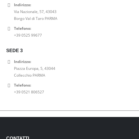
Indirizzo:
Via Nazionale, 57, 43043
Borgo Val di Taro PARMA
Telefono:
+39 0525 99677
SEDE 3
Indirizzo:
Piazza Europa, 5, 43044
Collecchio PARMA
Telefono:
+39 0521 806527
CONTATTI