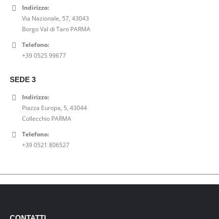
Indirizzo:
Via Nazionale, 57, 43043
Borgo Val di Taro PARMA
Telefono:
+39 0525 99677
SEDE 3
Indirizzo:
Piazza Europa, 5, 43044
Collecchio PARMA
Telefono:
+39 0521 806527
CONTATTI