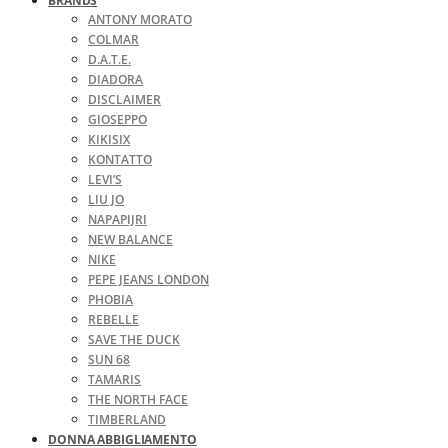
BRANDS
ANTONY MORATO
COLMAR
D.A.T.E.
DIADORA
DISCLAIMER
GIOSEPPO
KIKISIX
KONTATTO
LEVI’S
LIU JO
NAPAPIJRI
NEW BALANCE
NIKE
PEPE JEANS LONDON
PHOBIA
REBELLE
SAVE THE DUCK
SUN 68
TAMARIS
THE NORTH FACE
TIMBERLAND
DONNA ABBIGLIAMENTO