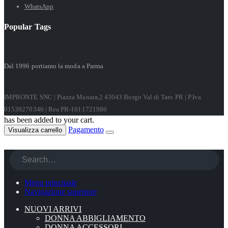
WhatsApp
Popular Tags
Dal 1996 portiamo la moda a Parma
IMPRONTE SNC | Piazza Manara,2 43043 Borgo Val di Taro PR | P.Iva
01539270346 | Rea PR-1611721986
has been added to your cart.
Pagamento
Visualizza carrello
Menu principale
Navigazione superiore
NUOVI ARRIVI
DONNA ABBIGLIAMENTO
DONNA ACCESSORI