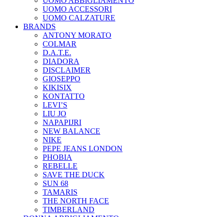
UOMO ABBIGLIAMENTO
UOMO ACCESSORI
UOMO CALZATURE
BRANDS
ANTONY MORATO
COLMAR
D.A.T.E.
DIADORA
DISCLAIMER
GIOSEPPO
KIKISIX
KONTATTO
LEVI’S
LIU JO
NAPAPIJRI
NEW BALANCE
NIKE
PEPE JEANS LONDON
PHOBIA
REBELLE
SAVE THE DUCK
SUN 68
TAMARIS
THE NORTH FACE
TIMBERLAND