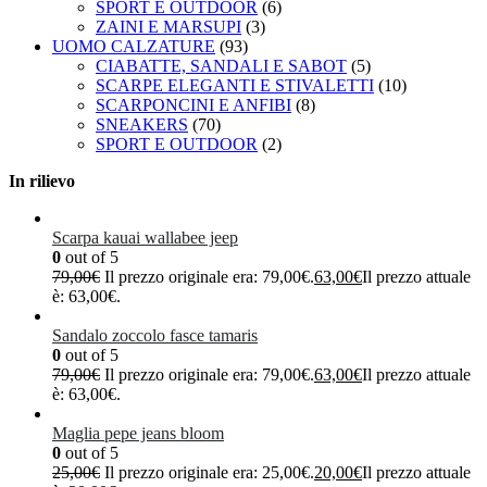
SPORT E OUTDOOR
(6)
ZAINI E MARSUPI
(3)
UOMO CALZATURE
(93)
CIABATTE, SANDALI E SABOT
(5)
SCARPE ELEGANTI E STIVALETTI
(10)
SCARPONCINI E ANFIBI
(8)
SNEAKERS
(70)
SPORT E OUTDOOR
(2)
In rilievo
Scarpa kauai wallabee jeep
0
out of 5
79,00
€
Il prezzo originale era: 79,00€.
63,00
€
Il prezzo attuale
è: 63,00€.
Sandalo zoccolo fasce tamaris
0
out of 5
79,00
€
Il prezzo originale era: 79,00€.
63,00
€
Il prezzo attuale
è: 63,00€.
Maglia pepe jeans bloom
0
out of 5
25,00
€
Il prezzo originale era: 25,00€.
20,00
€
Il prezzo attuale