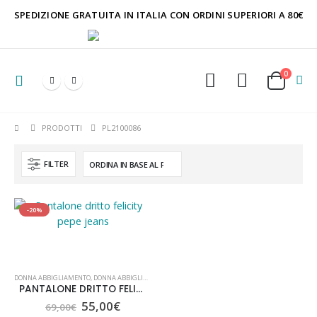
SPEDIZIONE GRATUITA IN ITALIA CON ORDINI SUPERIORI A 80€
0
PRODOTTI
PL2100086
FILTER
-20%
DONNA ABBIGLIAMENTO
,
DONNA ABBIGLIAMENTO
,
NUOVI ARRIVI
,
PANTALONI E JEANS
PANTALONE DRITTO FELICITY PEPE JEANS
Il
Il
55,00
€
69,00
€
prezzo
prezzo