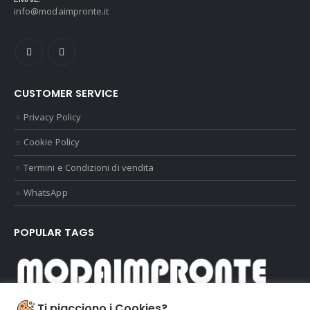
info@modaimpronte.it
CUSTOMER SERVICE
Privacy Policy
Cookie Policy
Termini e Condizioni di vendita
WhatsApp
POPULAR TAGS
Dal 1996 portiamo la moda a Parma
Ti piacciono i Cookies?