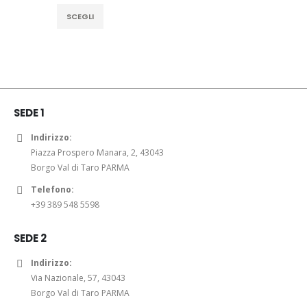
originale
attuale
Questo
SCEGLI
era:
è:
prodotto
69,00€.
55,00€.
ha
più
varianti.
Le
opzioni
SEDE 1
possono
essere
Indirizzo:
scelte
Piazza Prospero Manara, 2, 43043
nella
Borgo Val di Taro PARMA
pagina
Telefono:
del
+39 389 548 5598
prodotto
SEDE 2
Indirizzo:
Via Nazionale, 57, 43043
Borgo Val di Taro PARMA