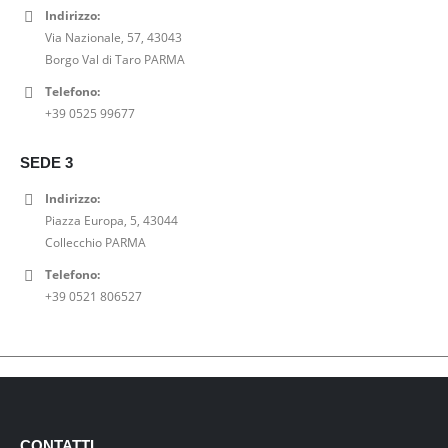
Indirizzo:
Via Nazionale, 57, 43043
Borgo Val di Taro PARMA
Telefono:
+39 0525 99677
SEDE 3
Indirizzo:
Piazza Europa, 5, 43044
Collecchio PARMA
Telefono:
+39 0521 806527
CONTATTI