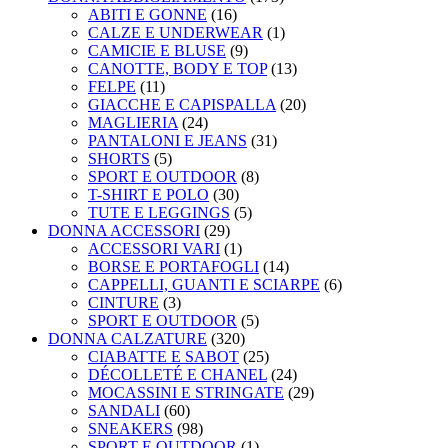
ABITI E GONNE
(16)
CALZE E UNDERWEAR
(1)
CAMICIE E BLUSE
(9)
CANOTTE, BODY E TOP
(13)
FELPE
(11)
GIACCHE E CAPISPALLA
(20)
MAGLIERIA
(24)
PANTALONI E JEANS
(31)
SHORTS
(5)
SPORT E OUTDOOR
(8)
T-SHIRT E POLO
(30)
TUTE E LEGGINGS
(5)
DONNA ACCESSORI
(29)
ACCESSORI VARI
(1)
BORSE E PORTAFOGLI
(14)
CAPPELLI, GUANTI E SCIARPE
(6)
CINTURE
(3)
SPORT E OUTDOOR
(5)
DONNA CALZATURE
(320)
CIABATTE E SABOT
(25)
DÉCOLLETÉ E CHANEL
(24)
MOCASSINI E STRINGATE
(29)
SANDALI
(60)
SNEAKERS
(98)
SPORT E OUTDOOR
(1)