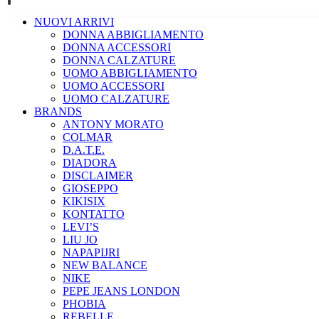
NUOVI ARRIVI
DONNA ABBIGLIAMENTO
DONNA ACCESSORI
DONNA CALZATURE
UOMO ABBIGLIAMENTO
UOMO ACCESSORI
UOMO CALZATURE
BRANDS
ANTONY MORATO
COLMAR
D.A.T.E.
DIADORA
DISCLAIMER
GIOSEPPO
KIKISIX
KONTATTO
LEVI’S
LIU JO
NAPAPIJRI
NEW BALANCE
NIKE
PEPE JEANS LONDON
PHOBIA
REBELLE