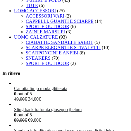
T-SHIRT E POLO
(45)
TUTE
(6)
UOMO ACCESSORI
(25)
ACCESSORI VARI
(2)
CAPPELLI, GUANTI E SCIARPE
(14)
SPORT E OUTDOOR
(6)
ZAINI E MARSUPI
(3)
UOMO CALZATURE
(93)
CIABATTE, SANDALI E SABOT
(5)
SCARPE ELEGANTI E STIVALETTI
(10)
SCARPONCINI E ANFIBI
(8)
SNEAKERS
(70)
SPORT E OUTDOOR
(2)
In rilievo
Canotta liu jo moda glitterata
0
out of 5
Il
Il
49,00
€
34,00
€
prezzo
prezzo
originale
attuale
Sling back traforata gioseppo jhelum
era:
è:
0
out of 5
49,00€.
Il
34,00€.
Il
89,00
€
69,00
€
prezzo
prezzo
originale
attuale
Sandalo infradito gioseppo tacco basso con listini lelex