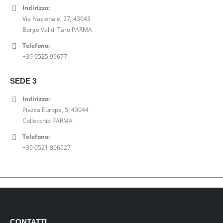
Indirizzo:
Via Nazionale, 57, 43043
Borgo Val di Taro PARMA
Telefono:
+39 0525 99677
SEDE 3
Indirizzo:
Piazza Europa, 5, 43044
Collecchio PARMA
Telefono:
+39 0521 806527
CONTATTI