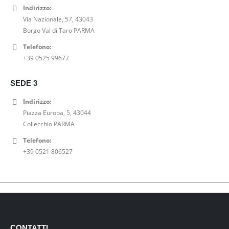
Indirizzo:
Via Nazionale, 57, 43043
Borgo Val di Taro PARMA
Telefono:
+39 0525 99677
SEDE 3
Indirizzo:
Piazza Europa, 5, 43044
Collecchio PARMA
Telefono:
+39 0521 806527
CONTATTI