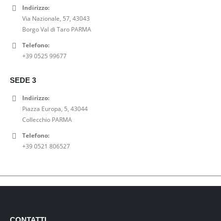
Indirizzo:
Via Nazionale, 57, 43043
Borgo Val di Taro PARMA
Telefono:
+39 0525 99677
SEDE 3
Indirizzo:
Piazza Europa, 5, 43044
Collecchio PARMA
Telefono:
+39 0521 806527
CONTATTI