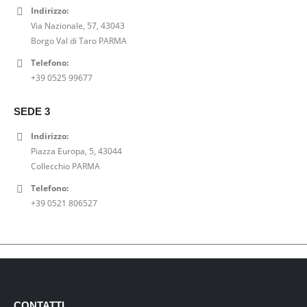
Indirizzo:
Via Nazionale, 57, 43043
Borgo Val di Taro PARMA
Telefono:
+39 0525 99677
SEDE 3
Indirizzo:
Piazza Europa, 5, 43044
Collecchio PARMA
Telefono:
+39 0521 806527
CONTATTI