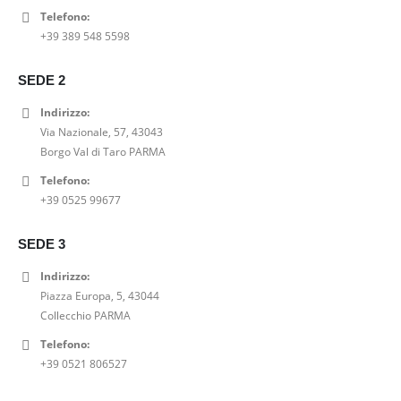
Telefono:
CANOTTA PEPE JEANS MARIAN
+39 389 548 5598
0
out of 5
Fascia
-
20,00
€
25,00
€
SEDE 2
di
SANDALO GIOSEPPO TACCO BLOCCO FASCE A S CON BORCHIETTE
prezzo:
Indirizzo:
da
Via Nazionale, 57, 43043
0
out of 5
20,00€
Il
Il
69,00
€
99,00
€
Borgo Val di Taro PARMA
a
prezzo
prezzo
Telefono:
SANDALO TAMARIS CINTURINI E TACCO A BLOCCO
25,00€
originale
attuale
+39 0525 99677
era:
è:
0
out of 5
99,00€.
69,00€.
Il
Il
47,00
€
59,00
€
SEDE 3
prezzo
prezzo
originale
attuale
Indirizzo:
era:
è:
Piazza Europa, 5, 43044
59,00€.
47,00€.
Collecchio PARMA
Telefono:
+39 0521 806527