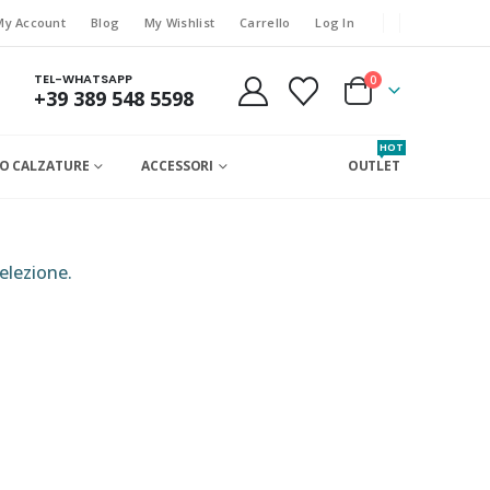
My Account
Blog
My Wishlist
Carrello
Log In
TEL-WHATSAPP
0
+39 389 548 5598
HOT
O CALZATURE
ACCESSORI
OUTLET
elezione.