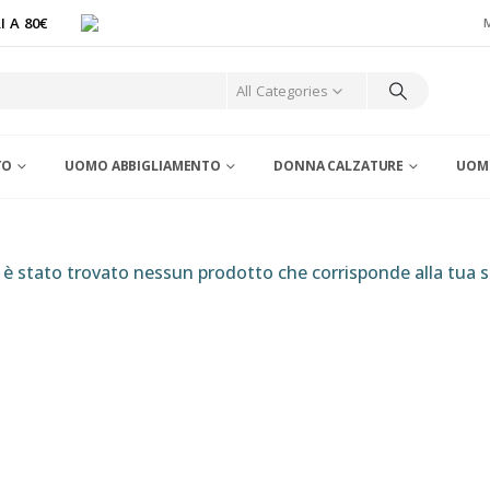
 A 80€
All Categories
TO
UOMO ABBIGLIAMENTO
DONNA CALZATURE
UOM
è stato trovato nessun prodotto che corrisponde alla tua s