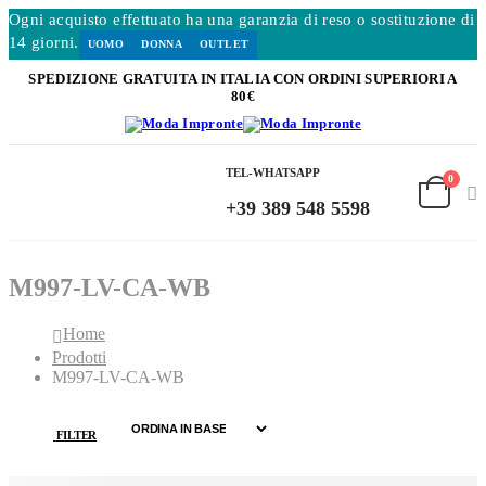
Ogni acquisto effettuato ha una garanzia di reso o sostituzione di
14 giorni.
UOMO
DONNA
OUTLET
SPEDIZIONE GRATUITA IN ITALIA CON ORDINI SUPERIORI A
80€
TEL-WHATSAPP
0
+39 389 548 5598
M997-LV-CA-WB
Home
Prodotti
M997-LV-CA-WB
FILTER