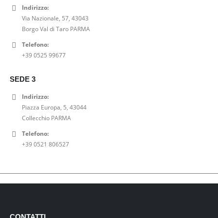
Indirizzo:
Via Nazionale, 57, 43043
Borgo Val di Taro PARMA
Telefono:
+39 0525 99677
SEDE 3
Indirizzo:
Piazza Europa, 5, 43044
Collecchio PARMA
Telefono:
+39 0521 806527
CONTATTI