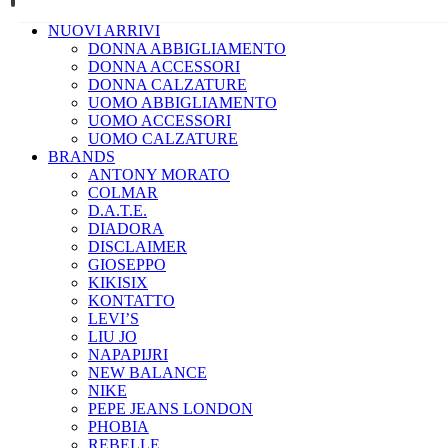
NUOVI ARRIVI
DONNA ABBIGLIAMENTO
DONNA ACCESSORI
DONNA CALZATURE
UOMO ABBIGLIAMENTO
UOMO ACCESSORI
UOMO CALZATURE
BRANDS
ANTONY MORATO
COLMAR
D.A.T.E.
DIADORA
DISCLAIMER
GIOSEPPO
KIKISIX
KONTATTO
LEVI’S
LIU JO
NAPAPIJRI
NEW BALANCE
NIKE
PEPE JEANS LONDON
PHOBIA
REBELLE