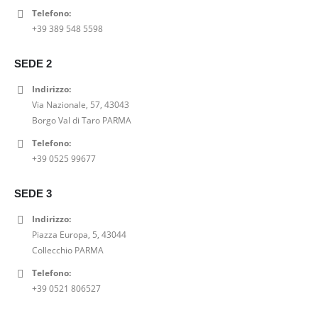
Telefono:
PANTALACCIO DRITTO VICOLO
+39 389 548 5598
0
out of 5
Il
Il
41,00
€
52,00
€
SEDE 2
prezzo
prezzo
DECOLLETE BORDEAUX CRISTIN
originale
attuale
Indirizzo:
era:
è:
Via Nazionale, 57, 43043
0
out of 5
52,00€.
41,00€.
69,00
€
Borgo Val di Taro PARMA
Telefono:
T SHIRT NATURALE VICOLO
+39 0525 99677
0
out of 5
39,00
€
SEDE 3
Indirizzo:
Piazza Europa, 5, 43044
Collecchio PARMA
Telefono:
+39 0521 806527