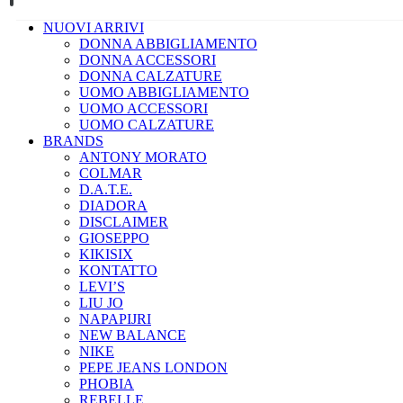
NUOVI ARRIVI
DONNA ABBIGLIAMENTO
DONNA ACCESSORI
DONNA CALZATURE
UOMO ABBIGLIAMENTO
UOMO ACCESSORI
UOMO CALZATURE
BRANDS
ANTONY MORATO
COLMAR
D.A.T.E.
DIADORA
DISCLAIMER
GIOSEPPO
KIKISIX
KONTATTO
LEVI’S
LIU JO
NAPAPIJRI
NEW BALANCE
NIKE
PEPE JEANS LONDON
PHOBIA
REBELLE