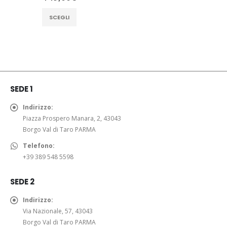
Questo
SCEGLI
prodotto
ha
più
varianti.
Le
opzioni
SEDE 1
possono
essere
Indirizzo:
scelte
Piazza Prospero Manara, 2, 43043
nella
Borgo Val di Taro PARMA
pagina
Telefono:
del
+39 389 548 5598
prodotto
SEDE 2
Indirizzo:
Via Nazionale, 57, 43043
Borgo Val di Taro PARMA