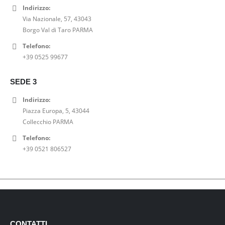
Indirizzo:
Via Nazionale, 57, 43043
Borgo Val di Taro PARMA
Telefono:
+39 0525 99677
SEDE 3
Indirizzo:
Piazza Europa, 5, 43044
Collecchio PARMA
Telefono:
+39 0521 806527
CONTATTI