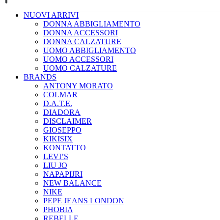
NUOVI ARRIVI
DONNA ABBIGLIAMENTO
DONNA ACCESSORI
DONNA CALZATURE
UOMO ABBIGLIAMENTO
UOMO ACCESSORI
UOMO CALZATURE
BRANDS
ANTONY MORATO
COLMAR
D.A.T.E.
DIADORA
DISCLAIMER
GIOSEPPO
KIKISIX
KONTATTO
LEVI’S
LIU JO
NAPAPIJRI
NEW BALANCE
NIKE
PEPE JEANS LONDON
PHOBIA
REBELLE