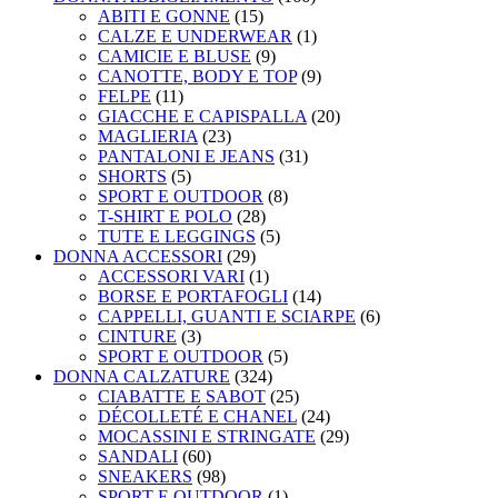
ABITI E GONNE
(15)
CALZE E UNDERWEAR
(1)
CAMICIE E BLUSE
(9)
CANOTTE, BODY E TOP
(9)
FELPE
(11)
GIACCHE E CAPISPALLA
(20)
MAGLIERIA
(23)
PANTALONI E JEANS
(31)
SHORTS
(5)
SPORT E OUTDOOR
(8)
T-SHIRT E POLO
(28)
TUTE E LEGGINGS
(5)
DONNA ACCESSORI
(29)
ACCESSORI VARI
(1)
BORSE E PORTAFOGLI
(14)
CAPPELLI, GUANTI E SCIARPE
(6)
CINTURE
(3)
SPORT E OUTDOOR
(5)
DONNA CALZATURE
(324)
CIABATTE E SABOT
(25)
DÉCOLLETÉ E CHANEL
(24)
MOCASSINI E STRINGATE
(29)
SANDALI
(60)
SNEAKERS
(98)
SPORT E OUTDOOR
(1)