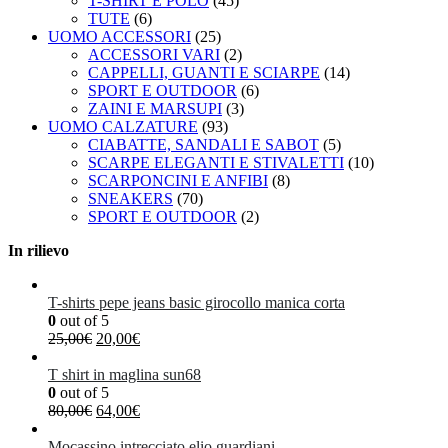
T-SHIRT E POLO
(45)
TUTE
(6)
UOMO ACCESSORI
(25)
ACCESSORI VARI
(2)
CAPPELLI, GUANTI E SCIARPE
(14)
SPORT E OUTDOOR
(6)
ZAINI E MARSUPI
(3)
UOMO CALZATURE
(93)
CIABATTE, SANDALI E SABOT
(5)
SCARPE ELEGANTI E STIVALETTI
(10)
SCARPONCINI E ANFIBI
(8)
SNEAKERS
(70)
SPORT E OUTDOOR
(2)
In rilievo
T-shirts pepe jeans basic girocollo manica corta
0
out of 5
Il
Il
25,00
€
20,00
€
prezzo
prezzo
originale
attuale
T shirt in maglina sun68
era:
è:
0
out of 5
25,00€.
Il
20,00€.
Il
80,00
€
64,00
€
prezzo
prezzo
originale
attuale
Mocassino intrecciato elio guardiani