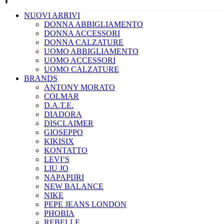
NUOVI ARRIVI
DONNA ABBIGLIAMENTO
DONNA ACCESSORI
DONNA CALZATURE
UOMO ABBIGLIAMENTO
UOMO ACCESSORI
UOMO CALZATURE
BRANDS
ANTONY MORATO
COLMAR
D.A.T.E.
DIADORA
DISCLAIMER
GIOSEPPO
KIKISIX
KONTATTO
LEVI’S
LIU JO
NAPAPIJRI
NEW BALANCE
NIKE
PEPE JEANS LONDON
PHOBIA
REBELLE