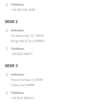
Telefono:
T SHIRT STAMPA VELLUTO GRACE AND MILA
+39 389 548 5598
0
out of 5
Il
Il
23,00
€
29,00
€
SEDE 2
prezzo
prezzo
SHORT DENIM A-LINE PEPE JEANS
originale
attuale
Indirizzo:
era:
è:
Via Nazionale, 57, 43043
0
out of 5
29,00€.
23,00€.
Il
Il
52,00
€
65,00
€
Borgo Val di Taro PARMA
prezzo
prezzo
Telefono:
SABOT BIONATURA 11 VEGAS VIBRAM CRAZY HORSE
originale
attuale
+39 0525 99677
era:
è:
0
out of 5
65,00€.
52,00€.
99,00
€
SEDE 3
Indirizzo:
Piazza Europa, 5, 43044
Collecchio PARMA
Telefono:
+39 0521 806527