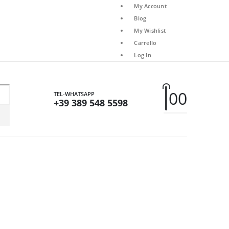
My Account
Blog
My Wishlist
Carrello
Log In
0
0
TEL-WHATSAPP
+39 389 548 5598