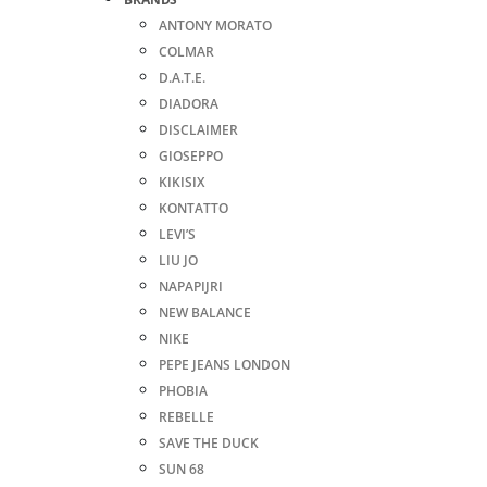
ANTONY MORATO
COLMAR
D.A.T.E.
DIADORA
DISCLAIMER
GIOSEPPO
KIKISIX
KONTATTO
LEVI’S
LIU JO
NAPAPIJRI
NEW BALANCE
NIKE
PEPE JEANS LONDON
PHOBIA
REBELLE
SAVE THE DUCK
SUN 68