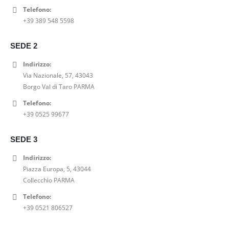
Telefono:
T SHIRT STAMPA VELLUTO GRACE AND MILA
+39 389 548 5598
0
out of 5
Il
Il
23,00
€
29,00
€
SEDE 2
prezzo
prezzo
SHORT DENIM A-LINE PEPE JEANS
originale
attuale
Indirizzo:
era:
è:
Via Nazionale, 57, 43043
0
out of 5
29,00€.
23,00€.
Il
Il
52,00
€
65,00
€
Borgo Val di Taro PARMA
prezzo
prezzo
Telefono:
SABOT BIONATURA 11 VEGAS VIBRAM CRAZY HORSE
originale
attuale
+39 0525 99677
era:
è:
0
out of 5
65,00€.
52,00€.
99,00
€
SEDE 3
Indirizzo:
Piazza Europa, 5, 43044
Collecchio PARMA
Telefono:
+39 0521 806527