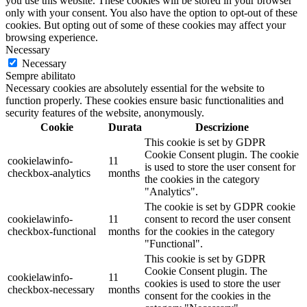
you use this website. These cookies will be stored in your browser
only with your consent. You also have the option to opt-out of these
cookies. But opting out of some of these cookies may affect your
browsing experience.
Necessary
Necessary
Sempre abilitato
Necessary cookies are absolutely essential for the website to
function properly. These cookies ensure basic functionalities and
security features of the website, anonymously.
Cookie
Durata
Descrizione
This cookie is set by GDPR
Cookie Consent plugin. The cookie
cookielawinfo-
11
is used to store the user consent for
checkbox-analytics
months
the cookies in the category
"Analytics".
The cookie is set by GDPR cookie
cookielawinfo-
11
consent to record the user consent
checkbox-functional
months
for the cookies in the category
"Functional".
This cookie is set by GDPR
Cookie Consent plugin. The
cookielawinfo-
11
cookies is used to store the user
checkbox-necessary
months
consent for the cookies in the