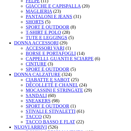
FELPE
(11)
GIACCHE E CAPISPALLA
(20)
MAGLIERIA
(23)
PANTALONI E JEANS
(31)
SHORTS
(5)
SPORT E OUTDOOR
(8)
T-SHIRT E POLO
(28)
TUTE E LEGGINGS
(5)
DONNA ACCESSORI
(29)
ACCESSORI VARI
(1)
BORSE E PORTAFOGLI
(14)
CAPPELLI, GUANTI E SCIARPE
(6)
CINTURE
(3)
SPORT E OUTDOOR
(5)
DONNA CALZATURE
(324)
CIABATTE E SABOT
(25)
DÉCOLLETÉ E CHANEL
(24)
MOCASSINI E STRINGATE
(29)
SANDALI
(60)
SNEAKERS
(98)
SPORT E OUTDOOR
(1)
STIVALI E STIVALETTI
(61)
TACCO
(32)
TACCO BASSO E FLAT
(22)
NUOVI ARRIVI
(526)