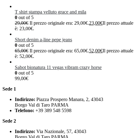
T shirt stampa velluto grace and mila
0
out of 5
29,00
€
Il prezzo originale era: 29,00€.
23,00
€
Il prezzo attuale
è: 23,00€.
Short denim a-line pepe jeans
0
out of 5
65,00
€
Il prezzo originale era: 65,00€.
52,00
€
Il prezzo attuale
è: 52,00€.
Sabot bionatura 11 vegas vibram crazy horse
0
out of 5
99,00
€
Sede 1
Indirizzo:
Piazza Prospero Manara, 2, 43043
Borgo Val di Taro PARMA
Telefono:
+39 389 548 5598
Sede 2
Indirizzo:
Via Nazionale, 57, 43043
Borgo Val di Taro PARMA