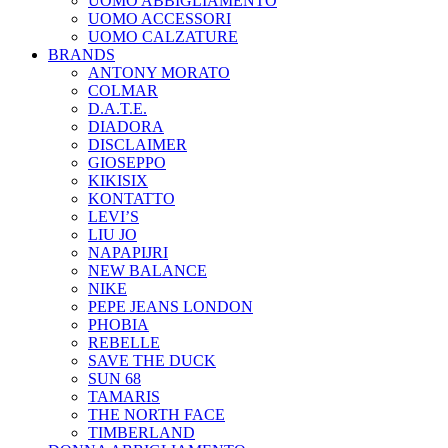
UOMO ABBIGLIAMENTO
UOMO ACCESSORI
UOMO CALZATURE
BRANDS
ANTONY MORATO
COLMAR
D.A.T.E.
DIADORA
DISCLAIMER
GIOSEPPO
KIKISIX
KONTATTO
LEVI’S
LIU JO
NAPAPIJRI
NEW BALANCE
NIKE
PEPE JEANS LONDON
PHOBIA
REBELLE
SAVE THE DUCK
SUN 68
TAMARIS
THE NORTH FACE
TIMBERLAND