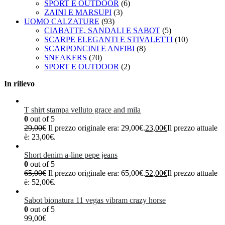
SPORT E OUTDOOR
(6)
ZAINI E MARSUPI
(3)
UOMO CALZATURE
(93)
CIABATTE, SANDALI E SABOT
(5)
SCARPE ELEGANTI E STIVALETTI
(10)
SCARPONCINI E ANFIBI
(8)
SNEAKERS
(70)
SPORT E OUTDOOR
(2)
In rilievo
T shirt stampa velluto grace and mila
0
out of 5
29,00
€
Il prezzo originale era: 29,00€.
23,00
€
Il prezzo attuale
è: 23,00€.
Short denim a-line pepe jeans
0
out of 5
65,00
€
Il prezzo originale era: 65,00€.
52,00
€
Il prezzo attuale
è: 52,00€.
Sabot bionatura 11 vegas vibram crazy horse
0
out of 5
99,00
€