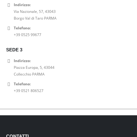
Indirizzo:
Via Nazionale, 57, 43043
Borgo Val di Taro PARMA
Telefono:
+39 0525 99677
SEDE 3
Indirizzo:
Piazza Europa, 5, 43044
Collecchio PARMA
Telefono:
+39 0521 806527
CONTATTI