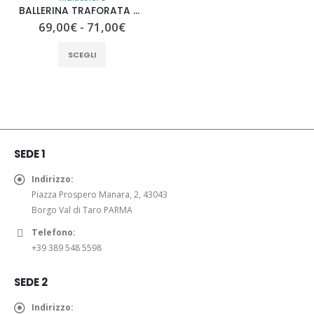
BALLERINA TRAFORATA SLINGBACK ROTHBURY GIOSEPPO
Fascia
69,00
€
-
71,00
€
di
prezzo:
Questo
SCEGLI
da
prodotto
69,00€
ha
a
71,00€
più
varianti.
Le
opzioni
SEDE 1
possono
essere
Indirizzo:
scelte
Piazza Prospero Manara, 2, 43043
nella
Borgo Val di Taro PARMA
pagina
Telefono:
del
+39 389 548 5598
prodotto
SEDE 2
Indirizzo: