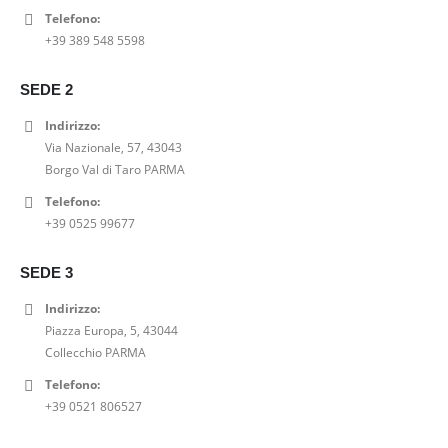
Telefono:
T SHIRT STAMPA VELLUTO GRACE AND MILA
+39 389 548 5598
0
out of 5
Il
Il
23,00
€
29,00
€
SEDE 2
prezzo
prezzo
SHORT DENIM A-LINE PEPE JEANS
originale
attuale
Indirizzo:
era:
è:
Via Nazionale, 57, 43043
0
out of 5
29,00€.
23,00€.
Il
Il
52,00
€
65,00
€
Borgo Val di Taro PARMA
prezzo
prezzo
Telefono:
SABOT BIONATURA 11 VEGAS VIBRAM CRAZY HORSE
originale
attuale
+39 0525 99677
era:
è:
0
out of 5
65,00€.
52,00€.
99,00
€
SEDE 3
Indirizzo:
Piazza Europa, 5, 43044
Collecchio PARMA
Telefono:
+39 0521 806527