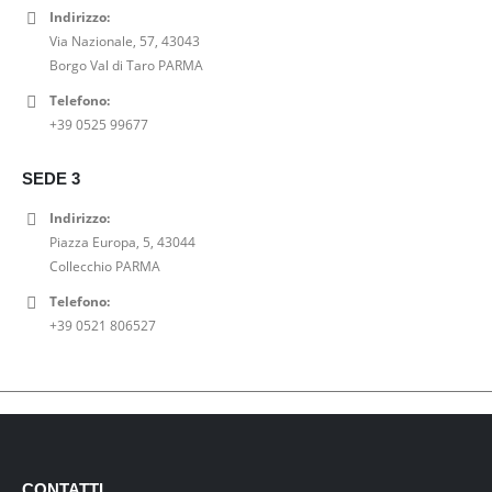
Indirizzo:
Via Nazionale, 57, 43043
Borgo Val di Taro PARMA
Telefono:
+39 0525 99677
SEDE 3
Indirizzo:
Piazza Europa, 5, 43044
Collecchio PARMA
Telefono:
+39 0521 806527
CONTATTI