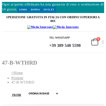
Ogni acquisto effettuato ha una garanzia di reso o sostituzione di
14 giorni.
UOMO
DONNA
OUTLET
SPEDIZIONE GRATUITA IN ITALIA CON ORDINI SUPERIORI A
80€
TEL-WHATSAPP
0
+39 389 548 5598
47-B-WTHRD
Home
Prodotti
47-B-WTHRD
FILTER