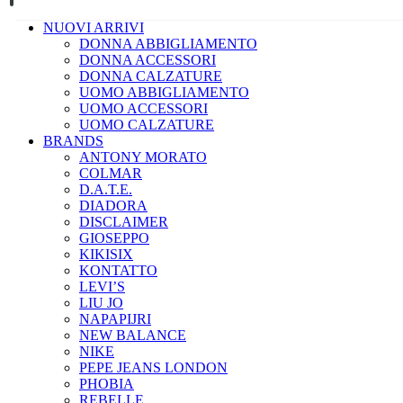
NUOVI ARRIVI
DONNA ABBIGLIAMENTO
DONNA ACCESSORI
DONNA CALZATURE
UOMO ABBIGLIAMENTO
UOMO ACCESSORI
UOMO CALZATURE
BRANDS
ANTONY MORATO
COLMAR
D.A.T.E.
DIADORA
DISCLAIMER
GIOSEPPO
KIKISIX
KONTATTO
LEVI’S
LIU JO
NAPAPIJRI
NEW BALANCE
NIKE
PEPE JEANS LONDON
PHOBIA
REBELLE