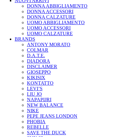
NUOVI ARRIVI
DONNA ABBIGLIAMENTO
DONNA ACCESSORI
DONNA CALZATURE
UOMO ABBIGLIAMENTO
UOMO ACCESSORI
UOMO CALZATURE
BRANDS
ANTONY MORATO
COLMAR
D.A.T.E.
DIADORA
DISCLAIMER
GIOSEPPO
KIKISIX
KONTATTO
LEVI’S
LIU JO
NAPAPIJRI
NEW BALANCE
NIKE
PEPE JEANS LONDON
PHOBIA
REBELLE
SAVE THE DUCK