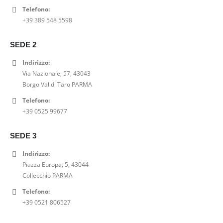
Telefono:
T SHIRT STAMPA VELLUTO GRACE AND MILA
+39 389 548 5598
0
out of 5
Il
Il
23,00
€
29,00
€
SEDE 2
prezzo
prezzo
SHORT DENIM A-LINE PEPE JEANS
originale
attuale
Indirizzo:
era:
è:
Via Nazionale, 57, 43043
0
out of 5
29,00€.
23,00€.
Il
Il
52,00
€
65,00
€
Borgo Val di Taro PARMA
prezzo
prezzo
Telefono:
SABOT BIONATURA 11 VEGAS VIBRAM CRAZY HORSE
originale
attuale
+39 0525 99677
era:
è:
0
out of 5
65,00€.
52,00€.
99,00
€
SEDE 3
Indirizzo:
Piazza Europa, 5, 43044
Collecchio PARMA
Telefono:
+39 0521 806527