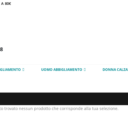
 A 80€
98
IGLIAMENTO
UOMO ABBIGLIAMENTO
DONNA CALZA
to trovato nessun prodotto che corrisponde alla tua selezione.