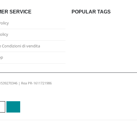
ER SERVICE
POPULAR TAGS
Policy
olicy
e Condizioni di vendita
pp
01539270346 | Rea PR-1611721986