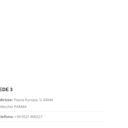
EDE 3
dirizzo:
Piazza Europa, 5, 43044
llecchio PARMA
lefono:
+39 0521 806527