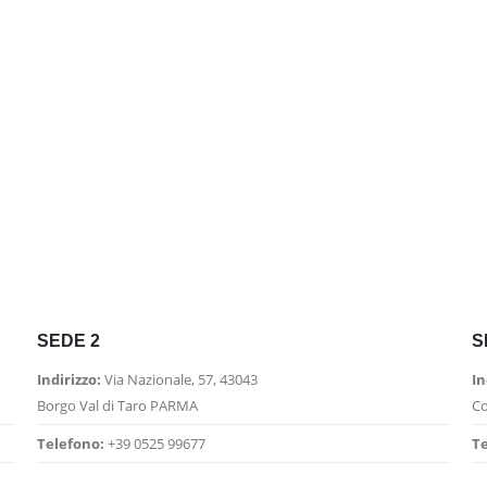
allabee jeep
l
prezzo
le
ttuale
o fasce tamaris
:
3,00€.
l
prezzo
le
ttuale
eans bloom
:
3,00€.
l
prezzo
le
ttuale
SEDE 2
S
:
0,00€.
Indirizzo:
Via Nazionale, 57, 43043
In
Borgo Val di Taro PARMA
Co
Telefono:
+39 0525 99677
Te