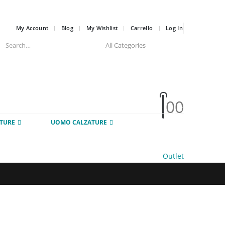
My Account
Blog
My Wishlist
Carrello
Log In
0
0
HOT
TURE
UOMO CALZATURE
Outlet