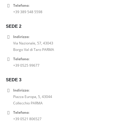
Telefono:
PANTALACCIO DRITTO VICOLO
+39 389 548 5598
0
out of 5
Il
Il
41,00
€
52,00
€
SEDE 2
prezzo
prezzo
CANOTTA LIU JO MODA GLITTERATA
originale
attuale
Indirizzo:
era:
è:
Via Nazionale, 57, 43043
0
out of 5
52,00€.
41,00€.
Il
Il
34,00
€
49,00
€
Borgo Val di Taro PARMA
prezzo
prezzo
Telefono:
T SHIRT NATURALE VICOLO
originale
attuale
+39 0525 99677
era:
è:
0
out of 5
49,00€.
34,00€.
39,00
€
SEDE 3
Indirizzo:
Piazza Europa, 5, 43044
Collecchio PARMA
Telefono:
+39 0521 806527