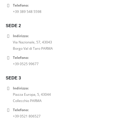
Telefono:
T SHIRT STAMPA VELLUTO GRACE AND MILA
+39 389 548 5598
0
out of 5
Il
Il
23,00
€
29,00
€
SEDE 2
prezzo
prezzo
SHORT DENIM A-LINE PEPE JEANS
originale
attuale
Indirizzo:
era:
è:
Via Nazionale, 57, 43043
0
out of 5
29,00€.
23,00€.
Il
Il
52,00
€
65,00
€
Borgo Val di Taro PARMA
prezzo
prezzo
Telefono:
SABOT BIONATURA 11 VEGAS VIBRAM CRAZY HORSE
originale
attuale
+39 0525 99677
era:
è:
0
out of 5
65,00€.
52,00€.
99,00
€
SEDE 3
Indirizzo:
Piazza Europa, 5, 43044
Collecchio PARMA
Telefono:
+39 0521 806527