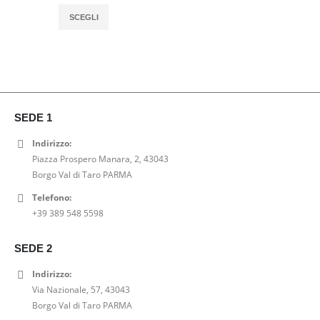
originale
attuale
Questo
SCEGLI
era:
è:
prodotto
110,00€.
88,00€.
ha
più
varianti.
Le
opzioni
SEDE 1
possono
essere
Indirizzo:
scelte
Piazza Prospero Manara, 2, 43043
nella
Borgo Val di Taro PARMA
pagina
Telefono:
del
+39 389 548 5598
prodotto
SEDE 2
Indirizzo:
Via Nazionale, 57, 43043
Borgo Val di Taro PARMA