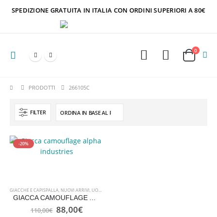
SPEDIZIONE GRATUITA IN ITALIA CON ORDINI SUPERIORI A 80€
0
PRODOTTI
266105C
FILTER
-20%
GIACCHE E CAPISPALLA
,
NUOVI ARRIVI
,
UOMO ABBIGLIAMENTO
,
UOMO ABBIGLIAMENTO
GIACCA CAMOUFLAGE ALPHA INDUSTRIES
Il
Il
88,00
€
110,00
€
prezzo
prezzo