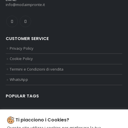
info@modaimpronte.it
CUSTOMER SERVICE
Privacy Policy
Cookie Policy
Termini e Condizioni di vendita
WhatsApp
POPULAR TAGS
Dal 1996 portiamo la moda a Parma
Ti piacciono i Cookies?
Questo sito utilizza i cookies per migliorare la tua