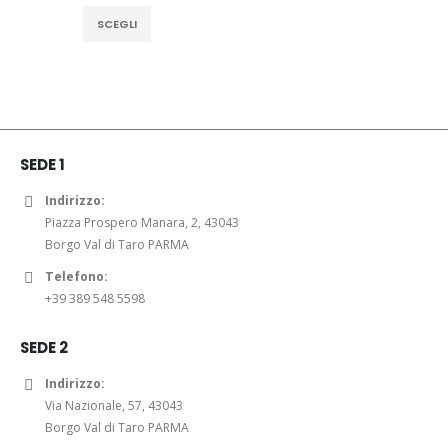
Questo
SCEGLI
prodotto
ha
più
varianti.
Le
opzioni
SEDE 1
possono
essere
Indirizzo:
scelte
Piazza Prospero Manara, 2, 43043
nella
Borgo Val di Taro PARMA
pagina
Telefono:
del
+39 389 548 5598
prodotto
SEDE 2
Indirizzo:
Via Nazionale, 57, 43043
Borgo Val di Taro PARMA