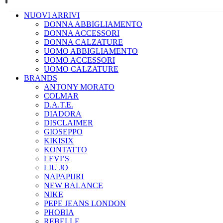
NUOVI ARRIVI
DONNA ABBIGLIAMENTO
DONNA ACCESSORI
DONNA CALZATURE
UOMO ABBIGLIAMENTO
UOMO ACCESSORI
UOMO CALZATURE
BRANDS
ANTONY MORATO
COLMAR
D.A.T.E.
DIADORA
DISCLAIMER
GIOSEPPO
KIKISIX
KONTATTO
LEVI’S
LIU JO
NAPAPIJRI
NEW BALANCE
NIKE
PEPE JEANS LONDON
PHOBIA
REBELLE